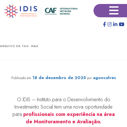
Pular
Pular
×
para
para
o
o
conteúdo
conteúdo
principal
secundário
ARQUIVO DA TAG:
M&A
Vaga de Analista Pleno de Monitoramento e Avaliação
18 de dezembro de 2025
agoncalves
Publicado em
por
O IDIS – Instituto para o Desenvolvimento do
Investimento Social tem uma nova oportunidade
para
profissionais com experiência na área
de Monitoramento e Avaliação.