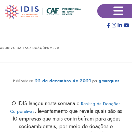
Pular
Pular
×
para
para
o
o
conteúdo
conteúdo
principal
secundário
ARQUIVO DA TAG:
DOAÇÕES 2020
Folha destaca ranking de doações corporativas 2020
22 de dezembro de 2021
gmarques
Publicado em
por
O IDIS lançou nesta semana o
Ranking de Doações
, levantamento que revela quais são as
Corporativas
10 empresas que mais contribuíram para ações
socioambientais, por meio de doações e