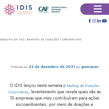
Pular
Pular
×
para
para
o
o
conteúdo
conteúdo
principal
secundário
ARQUIVO DA TAG:
RANKING DE DOAÇÕES CORPORATIVAS
Folha destaca ranking de doações corporativas 2020
22 de dezembro de 2021
gmarques
Publicado em
por
O IDIS lançou nesta semana o
Ranking de Doações
, levantamento que revela quais são as
Corporativas
10 empresas que mais contribuíram para ações
socioambientais, por meio de doações e