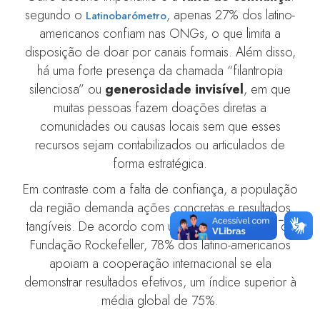
segundo o
, apenas 27% dos latino-
Latinobarómetro
americanos confiam nas ONGs, o que limita a
disposição de doar por canais formais. Além disso,
há uma forte presença da chamada “filantropia
silenciosa” ou
generosidade invisível
, em que
muitas pessoas fazem doações diretas a
comunidades ou causas locais sem que esses
recursos sejam contabilizados ou articulados de
forma estratégica.
Em contraste com a falta de confiança, a população
da região demanda ações concretas e resultados
tangíveis. De acordo com uma
da
pesquisa recente
Fundação Rockefeller, 78% dos latino-americanos
apoiam a cooperação internacional se ela
demonstrar resultados efetivos, um índice superior à
média global de 75%.