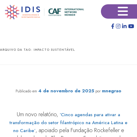
Pular
Pular
×
para
para
o
o
conteúdo
conteúdo
principal
secundário
ARQUIVO DA TAG:
IMPACTO SUSTENTÁVEL
Estudo apoiado pela Fundação Rockefeller propõe
transformar a filantropia na América Latina e no Caribe
4 de novembro de 2025
mnegrao
Publicado em
por
Um novo relatório,
‘Cinco agendas para ativar a
transformação do setor filantrópico na América Latina e
, apoiado pela Fundação Rockefeller e
no Caribe’