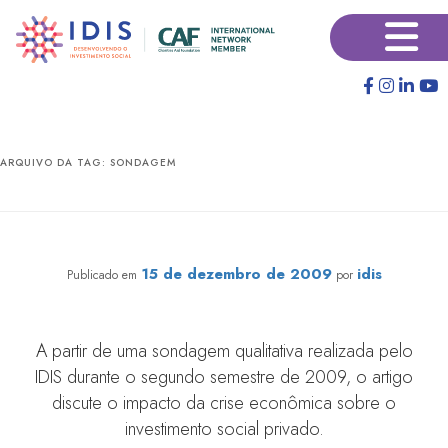
Pular
Pular
×
para
para
o
o
conteúdo
conteúdo
principal
secundário
ARQUIVO DA TAG:
SONDAGEM
Depois do Impacto, a Reflexão
15 de dezembro de 2009
idis
Publicado em
por
A partir de uma sondagem qualitativa realizada pelo
IDIS durante o segundo semestre de 2009, o artigo
discute o impacto da crise econômica sobre o
investimento social privado.