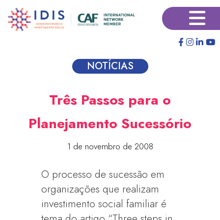
Pular
×
para
o
conteúdo
principal
NOTÍCIAS
Três Passos para o
Planejamento Sucessório
1 de novembro de 2008
O processo de sucessão em
organizações que realizam
investimento social familiar é
tema do artigo “Three steps in