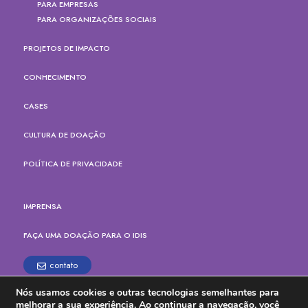
PARA EMPRESAS
PARA ORGANIZAÇÕES SOCIAIS
PROJETOS DE IMPACTO
CONHECIMENTO
CASES
CULTURA DE DOAÇÃO
POLÍTICA DE PRIVACIDADE
IMPRENSA
FAÇA UMA DOAÇÃO PARA O IDIS
contato
Nós usamos cookies e outras tecnologias semelhantes para
Rua Paes Leme, 524, cj.165
melhorar a sua experiência. Ao continuar a navegação, você
Pinheiros, São Paulo - SP