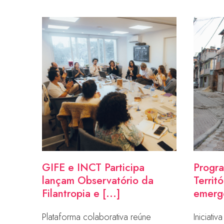
GIFE e INCT Participa
Progr
lançam Observatório da
Territ
Filantropia e [...]
emerge
Plataforma colaborativa reúne
Iniciati