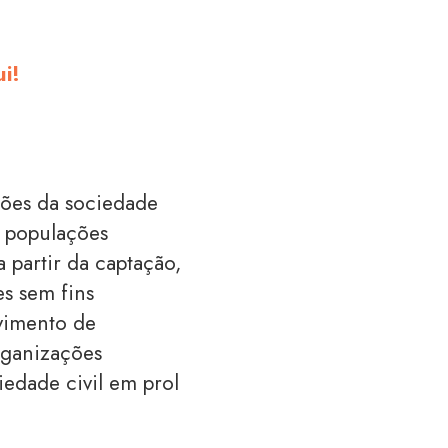
i!
ções da sociedade
e populações
 partir da captação,
es sem fins
lvimento de
organizações
edade civil em prol