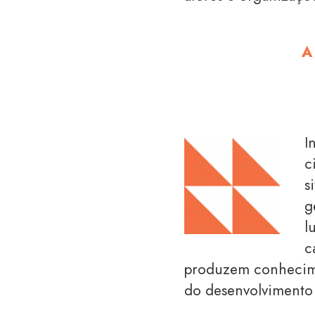
A
I
c
s
g
l
c
produzem conhecime
do desenvolvimento t