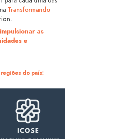
 1 para cada uma das
ama
Transformando
tion.
impulsionar as
nidades e
 regiões do país: