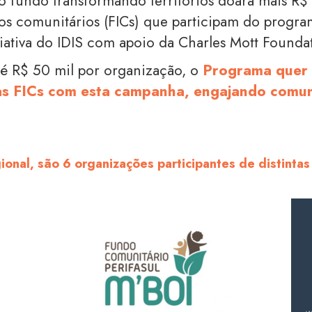
 o fundo
transformando territórios
doará mais R$
tos comunitários (FICs) que participam do progr
ciativa do IDIS com apoio da Charles Mott Founda
é R$ 50 mil por organização, o
P
rograma quer 
 das FICs com esta campanha, engajando comu
onal, são 6 organizações participantes de distintas