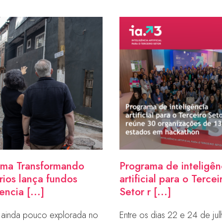
ama Transformando
Programa de inteligên
órios lança fundos
artificial para o Tercei
ncia [...]
Setor r [...]
va ainda pouco explorada no
Entre os dias 22 e 24 de jul