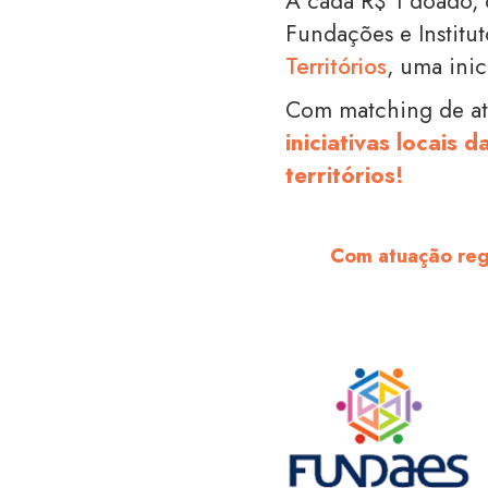
A cada R$ 1 doado,
Fundações e Institu
Territórios
, uma ini
Com matching de at
iniciativas locais
territórios
!
Com atuação regi