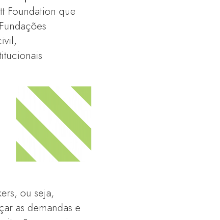
tt Foundation que
e Fundações
vil,
itucionais
rs, ou seja,
reçar as demandas e