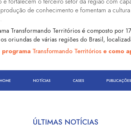
o e fortalecem o terceiro setor da região com cap
a produção de conhecimento e fomentam a cultur
.
ama Transformando Territórios é composto por 1
ios oriundas de várias regiões do Brasil, localiza
 o programa
Transformando Territórios
e como ap
HOME
NOTÍCIAS
CASES
PUBLICAÇÕE
ÚLTIMAS NOTÍCIAS