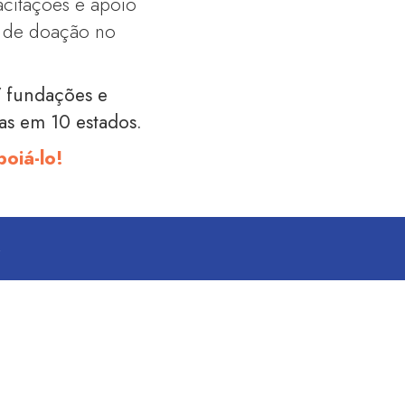
acitações e apoio
a de doação no
7 fundações e
das em 10 estados.
oiá-lo!
S