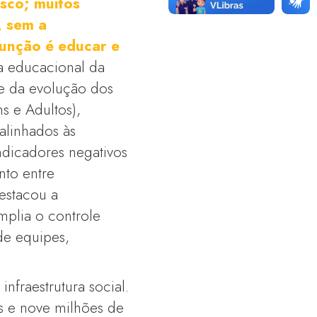
sco; muitos
, sem a
função é educar e
a educacional da
e da evolução dos
s e Adultos),
 alinhados às
ndicadores negativos
nto entre
estacou a
mplia o controle
de equipes,
nfraestrutura social.
s e nove milhões de