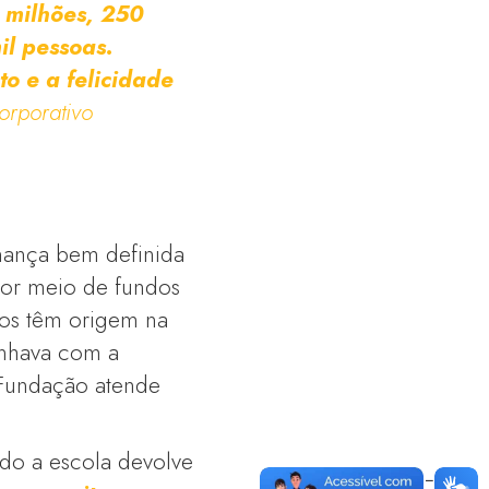
 milhões, 250
il pessoas.
o e a felicidade
orporativo
nança bem definida
por meio de fundos
icos têm origem na
onhava com a
 Fundação atende
do a escola devolve