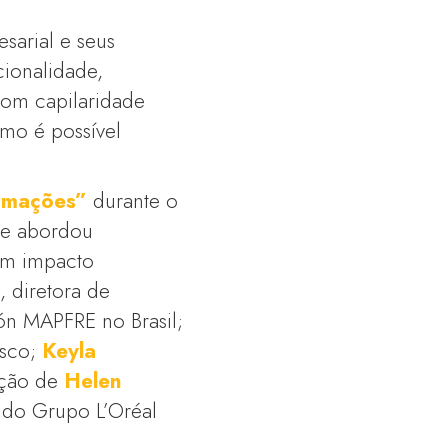
esarial e seus
cionalidade,
com capilaridade
omo é possível
rmações”
durante o
ate abordou
ram impacto
a
, diretora de
ón MAPFRE no Brasil;
esco;
Keyla
ação de
Helen
s do Grupo L’Oréal