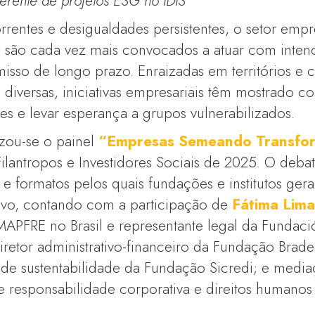
erente de projetos ESG no IDIS
rrentes e desigualdades persistentes, o setor empr
os são cada vez mais convocados a atuar com inten
isso de longo prazo. Enraizadas em territórios e 
s diversas, iniciativas empresariais têm mostrado c
s e levar esperança a grupos vulnerabilizados.
izou-se o painel
“Empresas Semeando Transfo
Filantropos e Investidores Sociais de 2025. O deb
as e formatos pelos quais fundações e institutos ge
ivo, contando com a participação de
Fátima Lim
MAPFRE no Brasil e representante legal da Fundaci
diretor administrativo-financeiro da Fundação Brad
 de sustentabilidade da Fundação Sicredi; e medi
de responsabilidade corporativa e direitos humano