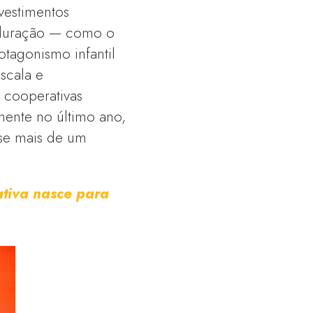
vestimentos
 duração — como o
tagonismo infantil
scala e
s cooperativas
mente no último ano,
-se mais de um
ativa nasce para