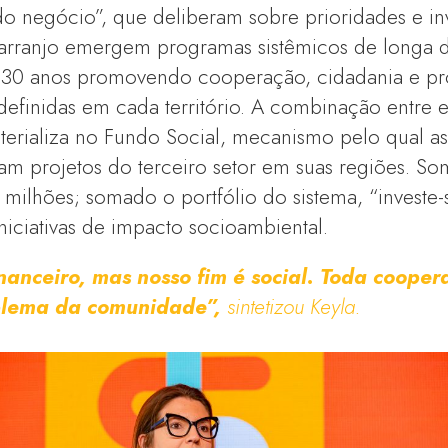
o negócio”, que deliberam sobre prioridades e in
 arranjo emergem programas sistêmicos de longa
á 30 anos promovendo cooperação, cidadania e pro
definidas em cada território. A combinação entre e
materializa no Fundo Social, mecanismo pelo qual a
am projetos do terceiro setor em suas regiões. So
milhões; somado o portfólio do sistema, “investe
niciativas de impacto socioambiental.
nanceiro, mas nosso fim é social. Toda cooper
blema da comunidade
”,
sintetizou Keyla.