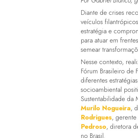
Por Gabriel Bianco, g
Diante de crises reco
veículos filantrópic
estratégia e comprom
para atuar em frente
semear transformaçõe
Nesse contexto, real
Fórum Brasileiro de 
diferentes estratégi
socioambiental posit
Sustentabilidade da 
Murilo Nogueira
, 
Rodrigues
, gerente
Pedroso
, diretora 
no Brasil.