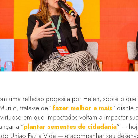
om uma reflexão proposta por Helen, sobre o que 
Murilo, trata-se de “
fazer melhor e mais
” diante 
o virtuoso em que impactados voltam a impactar s
ançar a “
plantar sementes de cidadania
” — hoj
s do União Faz a Vida — e acompanhar seu desenvo