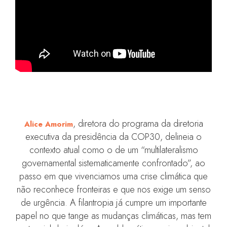
, diretora do programa da diretoria
Alice Amorim
executiva da presidência da COP30, delineia o
contexto atual como o de um “multilateralismo
governamental sistematicamente confrontado”, ao
passo em que vivenciamos uma crise climática que
não reconhece fronteiras e que nos exige um senso
de urgência. A filantropia já cumpre um importante
papel no que tange as mudanças climáticas, mas tem