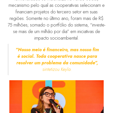
mecanismo pelo qual as cooperativas selecionam e
financiam projetos do terceiro setor em suas
regiões. Somente no último ano, foram mais de R$
75 milhões; somado o portfólio do sistema, “investe-
se mais de um milhão por dia” em iniciativas de
impacto socioambiental.
“Nosso meio é financeiro, mas nosso fim
é social. Toda cooperativa nasce para
resolver um problema da comunidade
”,
sintetizou Keyla.