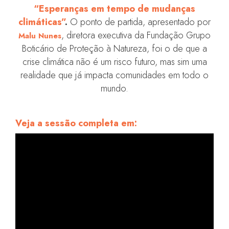
“Esperanças em tempo de mudanças
climáticas”
.
O ponto de partida, apresentado por
, diretora executiva da Fundação Grupo
Malu Nunes
Boticário de Proteção à Natureza, foi o de que a
crise climática não é um risco futuro, mas sim uma
realidade que já impacta comunidades em todo o
mundo.
Veja a sessão completa em: