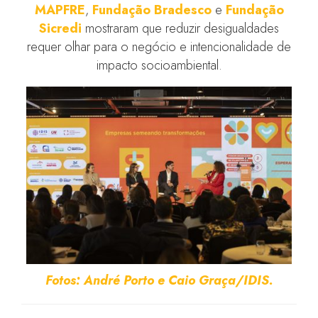
MAPFRE
,
Fundação Bradesco
e
Fundação
Sicredi
mostraram que reduzir desigualdades
requer olhar para o negócio e intencionalidade de
impacto socioambiental.
Fotos: André Porto e Caio Graça/IDIS.