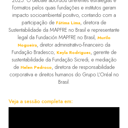
2025. O debate abordou diferentes estratégias e
formatos pelos quais fundações e institutos geram
impacto socioambiental positivo, contando com a
participação de
, diretora de
Fátima Lima
Sustentabilidade da MAPFRE no Brasil e representante
legal da Fundación MAPFRE no Brasil;
Murilo
, diretor administrativo-financeiro da
Nogueira
Fundação Bradesco;
, gerente de
Keyla Rodrigues
sustentabilidade da Fundação Sicredi; e mediação
de
, diretora de responsabilidade
Helen Pedroso
corporativa e direitos humanos do Grupo L’Oréal no
Brasil.
Veja a sessão completa em: