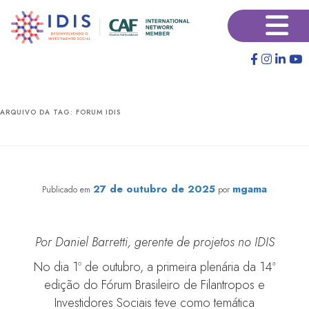
Pular
Pular
×
para
para
o
o
conteúdo
conteúdo
principal
secundário
ARQUIVO DA TAG:
FORUM IDIS
Esperançar em tempos de mudanças climáticas
27 de outubro de 2025
mgama
Publicado em
por
Por Daniel Barretti, gerente de projetos no IDIS
No dia 1º de outubro, a primeira plenária da 14ª
edição do Fórum Brasileiro de Filantropos e
Investidores Sociais teve como temática