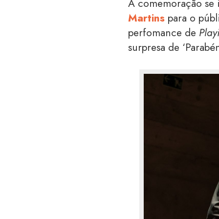
A comemoração se i
Martins
para o públ
perfomance de
Play
surpresa de ‘Parabén