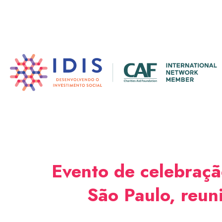
Pular
para
o
conteúdo
principal
Evento de celebraçã
São Paulo, reun