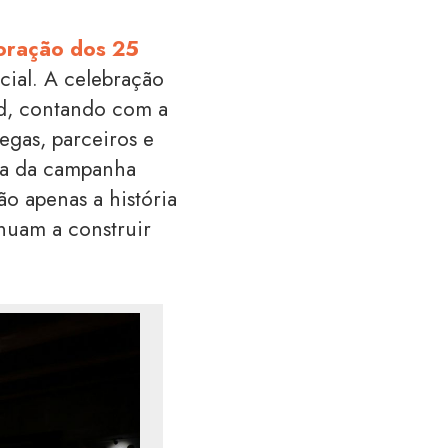
oração dos 25
cial. A celebração
d, contando com a
egas, parceiros e
apa da campanha
ão apenas a história
inuam a construir