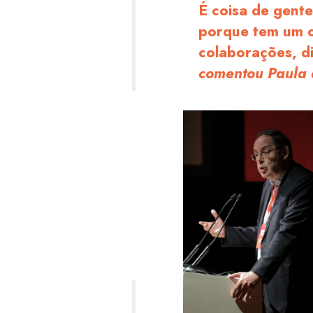
É coisa de gente
porque tem um o
colaborações, d
comentou Paula 