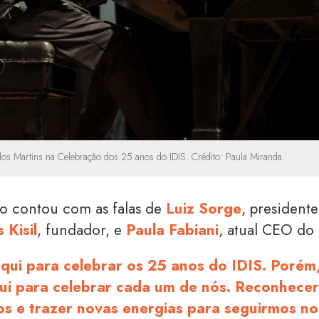
los Martins na Celebração dos 25 anos do IDIS. Crédito: Paula Miranda.
o contou com as falas de
Luiz Sorge
, president
 Kisil
, fundador, e
Paula Fabiani
, atual CEO do
qui para celebrar os 25 anos do IDIS. Porém
qui para celebrar cada um de nós. Reconhecer
os e trazer novas energias para seguirmos no