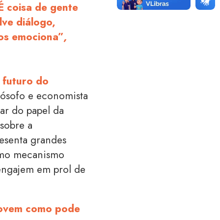
É coisa de gente
ve diálogo,
nos emociona”
,
o
futuro do
lósofo e economista
lar do papel da
 sobre a
esenta grandes
como mecanismo
 engajem em prol de
jovem como pode