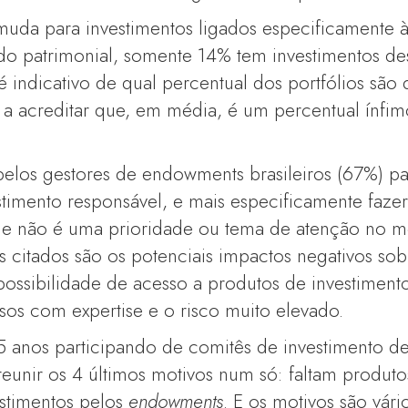
da para investimentos ligados especificamente à 
o patrimonial, somente 14% tem investimentos des
é indicativo de qual percentual dos portfólios são
 a acreditar que, em média, é um percentual ínfim
 pelos gestores de endowments brasileiros (67%) p
stimento responsável, e mais especificamente fazer
que não é uma prioridade ou tema de atenção no 
is citados são os potenciais impactos negativos s
possibilidade de acesso a produtos de investimento
sos com expertise e o risco muito elevado.
5 anos participando de comitês de investimento d
reunir os 4 últimos motivos num só: faltam produto
stimentos pelos
endowments
. E os motivos são vári