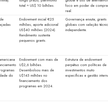
rinha).
longo prazo, patrimônio
global e uso de alternativo
total ≈ US$ 10 bilhões.
foco em poder de compra
real.
de
Endowment inicial €25
Governança enxuta; grants
açadas
milhões; aporte adicional
globais com seleção técni
US$40 milhões (2024).
independente.
Rendimento sustenta
pequenos grants.
americana
Endowment com mais de
Estrutura de endowment
nanciamento
U$2,6 bilhões.
perpétuo com políticas de
programas
Desembolsou mais de
investimentos muito
lidade do
U$145 milhões no
específicas e gestão intern
financiamento dos
programas em 2024.