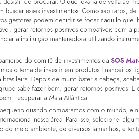
esistir de procurar. O que levaria de volta ao mo
em buscar esses investimentos. Como são raros, de
os gestores podem decidir se focar naquilo que l
vel: gerar retornos positivos compatíveis com a 
ciar a instituição mantenedora utilizando instrume
participo do comitê de investimentos da
SOS Mata
timos o tema de investir em produtos financeiros l
 brasileira. Depois de muito bater a cabeça, aca
grupo sabe fazer bem: gerar retornos positivos. E 
 bem: recuperar a Mata Atlântica.
to pequeno quando comparamos com o mundo, e n
nternacional nessa área. Para isso, selecionei algum
ão do meio ambiente, de diversos tamanhos, e ten
.