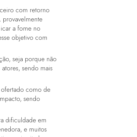
nceiro com retorno
l, provavelmente
dicar a fome no
 esse objetivo com
ação, seja porque não
s atores, sendo mais
é ofertado como de
impacto, sendo
ta dificuldade em
enedora, e muitos