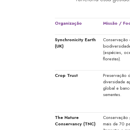
Organização
Missão / Fo
Synchronicity Earth
Conservação 
(UK)
biodiversidad
(espécies, oc
florestas).
Crop Trust
Preservação 
diversidade a
global e banc
sementes.
The Nature
Conservação 
Conservancy (TNC)
mais de 70 p