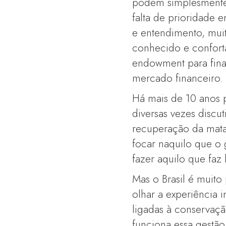
podem simplesmente d
falta de prioridade 
e entendimento, muit
conhecido e confortá
endowment para finan
mercado financeiro.
Há mais de 10 anos 
diversas vezes discu
recuperação da mata
focar naquilo que o 
fazer aquilo que faz
Mas o Brasil é mui
olhar a experiência i
ligadas à conservaç
funciona essa gestão