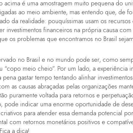
 acima é uma amostragem muito pequena do unive
ligadas ao meio ambiente, mas entendo que, de fo
o da realidade: pouquíssimas usam os recursos 
zer investimentos financeiros na própria causa com
rque os problemas que encontramos no Brasil seja
rvado no Brasil e no mundo pode ser, como sempr
 “copo meio cheio”. Por um lado, a experiência in
 pena gastar tempo tentando alinhar investimentos
 com as causas abraçadas pelas organizações mant
tão puramente voltada para retornos e perpetuaçã
tro, pode indicar uma enorme oportunidade de des
 criativos para atender essa demanda potencial po
tal com retornos monetários positivos e compatív
Fica a dica!