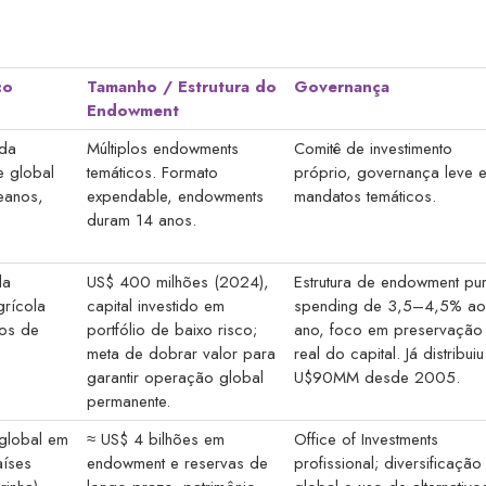
co
Tamanho / Estrutura do
Governança
Endowment
da
Múltiplos endowments
Comitê de investimento
e global
temáticos. Formato
próprio, governança leve 
eanos,
expendable, endowments
mandatos temáticos.
duram 14 anos.
da
US$ 400 milhões (2024),
Estrutura de endowment pu
grícola
capital investido em
spending de 3,5–4,5% ao
os de
portfólio de baixo risco;
ano, foco em preservação
meta de dobrar valor para
real do capital. Já distribuiu
garantir operação global
U$90MM desde 2005.
permanente.
global em
≈ US$ 4 bilhões em
Office of Investments
aíses
endowment e reservas de
profissional; diversificação