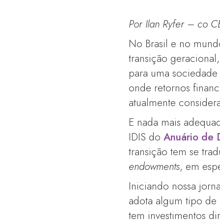
Por Ilan Ryfer – co C
No Brasil e no mund
transição geraciona
para uma sociedade m
onde retornos financ
atualmente considera
E nada mais adequad
IDIS do
Anuário de 
transição tem se tr
endowments
, em esp
Iniciando nossa jor
adota algum tipo de 
tem investimentos di