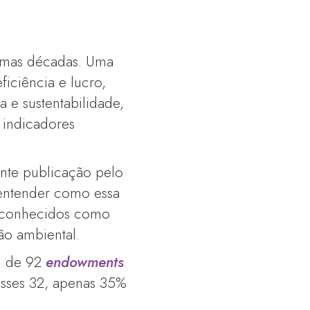
gumas décadas. Uma
iciência e lucro,
 e sustentabilidade,
 indicadores
nte publicação pelo
 entender como essa
m conhecidos como
ão ambiental.
al de 92
endowments
esses 32, apenas 35%