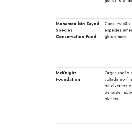
(terrestre e ma
Mohamed bin Zayed
Conservação 
Species
espécies ame
Conservation Fund
globalmente.
McKnight
Organização 
Foundation
voltada ao fi
de diversos 
de sustentabi
planeta.