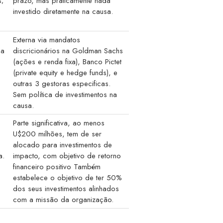
s;
prazo, mas praticamente nada
investido diretamente na causa.
Externa via mandatos
ca
discricionários na Goldman Sachs
(ações e renda fixa), Banco Pictet
(private equity e hedge funds), e
outras 3 gestoras especificas.
Sem política de investimentos na
causa.
Parte significativa, ao menos
U$200 milhões, tem de ser
alocado para investimentos de
a.
impacto, com objetivo de retorno
financeiro positivo Também
estabelece o objetivo de ter 50%
dos seus investimentos alinhados
com a missão da organização.