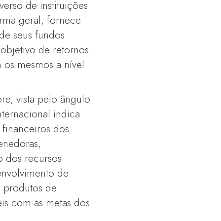
rso de instituições
rma geral, fornece
de seus fundos
 objetivo de retornos
m os mesmos a nível
e, vista pelo ângulo
ternacional indica
 financeiros dos
enedoras,
o dos recursos
envolvimento de
r produtos de
eis com as metas dos