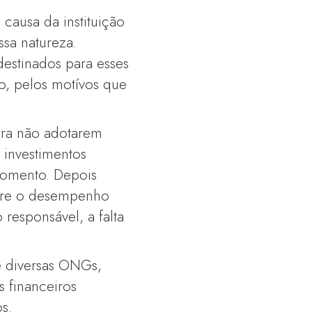
causa da instituição
sa natureza.
 destinados para esses
o, pelos motívos que
ara não adotarem
 investimentos
momento. Depois
obre o desempenho
 responsável, a falta
e diversas ONGs,
s financeiros
os.