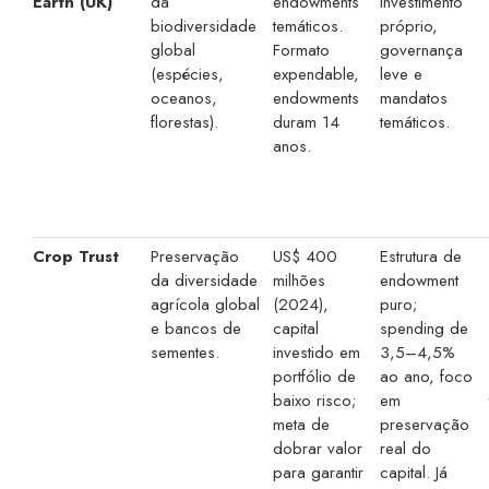
Earth (UK)
da
endowments
investimento
biodiversidade
temáticos.
próprio,
global
Formato
governança
(espécies,
expendable,
leve e
oceanos,
endowments
mandatos
florestas).
duram 14
temáticos.
anos.
Crop Trust
Preservação
US$ 400
Estrutura de
da diversidade
milhões
endowment
agrícola global
(2024),
puro;
e bancos de
capital
spending de
sementes.
investido em
3,5–4,5%
portfólio de
ao ano, foco
baixo risco;
em
meta de
preservação
dobrar valor
real do
para garantir
capital. Já