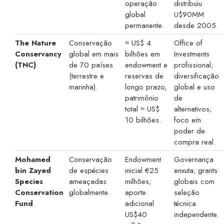
operação
distribuiu
global
U$90MM
permanente.
desde 2005.
The Nature
Conservação
≈ US$ 4
Office of
Conservancy
global em mais
bilhões em
Investments
(TNC)
de 70 países
endowment e
profissional;
(terrestre e
reservas de
diversificação
marinha).
longo prazo,
global e uso
patrimônio
de
total ≈ US$
alternativos;
10 bilhões.
foco em
poder de
compra real.
Mohamed
Conservação
Endowment
Governança
bin Zayed
de espécies
inicial €25
enxuta; grants
Species
ameaçadas
milhões;
globais com
Conservation
globalmente.
aporte
seleção
Fund
adicional
técnica
US$40
independente.