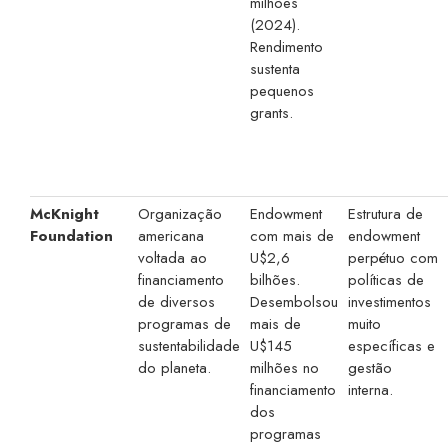
milhões
(2024).
Rendimento
sustenta
pequenos
grants.
McKnight
Organização
Endowment
Estrutura de
Foundation
americana
com mais de
endowment
voltada ao
U$2,6
perpétuo com
financiamento
bilhões.
políticas de
de diversos
Desembolsou
investimentos
programas de
mais de
muito
sustentabilidade
U$145
específicas e
do planeta.
milhões no
gestão
financiamento
interna.
dos
programas