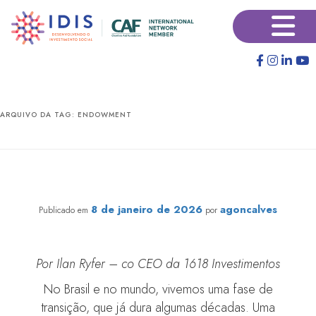
Pular
Pular
para
para
o
o
conteúdo
conteúdo
principal
secundário
ARQUIVO DA TAG:
ENDOWMENT
Fundos Patrimoniais Socioambientais – os desafios de
investimentos financeiros na causa
8 de janeiro de 2026
agoncalves
Publicado em
por
Por Ilan Ryfer – co CEO da 1618 Investimentos
No Brasil e no mundo, vivemos uma fase de
transição, que já dura algumas décadas. Uma