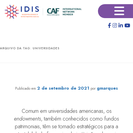
Pular
Pular
×
para
para
o
o
conteúdo
conteúdo
principal
secundário
ARQUIVO DA TAG:
UNIVERSIDADES
Estadão destaca fundos patrimoniais de universidades
brasileiras
2 de setembro de 2021
gmarques
Publicado em
por
Comum em universidades americanas, os
endowments
, também conhecidos como fundos
patrimoniais, têm se tornado estratégicos para a