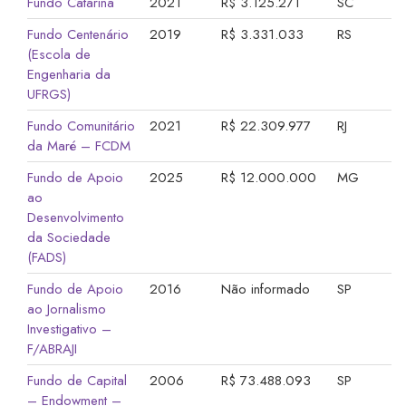
Fundo Catarina
2021
R$ 3.125.271
SC
Fundo Centenário
2019
R$ 3.331.033
RS
(Escola de
Engenharia da
UFRGS)
Fundo Comunitário
2021
R$ 22.309.977
RJ
da Maré – FCDM
Fundo de Apoio
2025
R$ 12.000.000
MG
ao
Desenvolvimento
da Sociedade
(FADS)
Fundo de Apoio
2016
Não informado
SP
ao Jornalismo
Investigativo –
F/ABRAJI
Fundo de Capital
2006
R$ 73.488.093
SP
– Endowment –