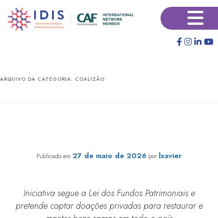
Pular
Pular
para
para
o
o
conteúdo
conteúdo
principal
secundário
ARQUIVO DA CATEGORIA:
COALIZÃO
CNBB aprova criação de fundo patrimonial para
preservar o patrimônio cultural da Igreja Católica no
Brasil, com apoio do IDIS
27 de maio de 2026
lxavier
Publicado em
por
Iniciativa segue a Lei dos Fundos Patrimoniais e
pretende captar doações privadas para restaurar e