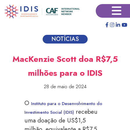
Pular
×
para
o
conteúdo
principal
NOTÍCIAS
MacKenzie Scott doa R$7,5
milhões para o IDIS
28 de maio de 2024
O
Instituto para o Desenvolvimento do
recebeu
Investimento Social (IDIS)
uma doação de US$1,5
milhão, equivalente a R$7,5