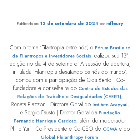
Site Mundo Negro destaca sessão do Fórum Brasileiro
de Filantropos e Investidores Sociais 2024
12 de setembro de 2024
mfleury
Publicado em
por
Com o tema ‘Filantropia entre nós’, o
Fórum Brasileiro
realizou sua 13ª
de Filantropos e Investidores Sociais
edição no dia 4 de setembro. A sessão de abertura,
intitulada ‘Filantropia desatando os nós do mundo’,
contou com a participação de Cida Bento | Co-
fundadora e conselheira do
Centro de Estudos das
;
Relações de Trabalho e Desigualdades (CEERT)
Renata Piazzon | Diretora Geral do
;
Instituto Arapyaú
e Sergio Fausto | Diretor Geral da
Fundação
, além do moderador
Fernando Henrique Cardoso
Philip Yun | Co-Presidente e Co-CEO do
e do
CCWA
.
Global Philanthropy Forum