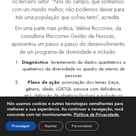
no terceiro setor. “Nós do campo, que sonhamos
com um mundo melhor, não podemos deixar para
trás uma população que sofreu tanto”, acredita.
Em uma parte mais prática, Valéria Riccomini, da
consultoria Rhiccomini Gestão de Pessoas,
apresentou um passo a passo do desenvolvimento
de um programa de diversidade e inclusão:
Diagnóstico
: levantamento de dados quantitativos e
qualitativos da diversidade no quadro de interno de
pessoas
Plano de ação
: priorização dos temas (raça,
gênero, idade, LGBTQI, pessoa com deficiência,
etc), definição de objetivos factíveis e inclusão no
Plano Estratégico da organização
Nós usamos cookies e outras tecnologias semelhantes para
Conscientização:
incorporação de ações de
melhorar a sua experiência. Ao continuar a navegação, você
concorda com tal monitoramento.
Política de Privacidade.
capacitação e fomento a cultura de diversidade às
práticas institucionais.
Prosseguir
Rejeitar
Personalizar
Políticas e Processos:
revisão das práticas atuais e
criação de mecanismos como um Comitê de