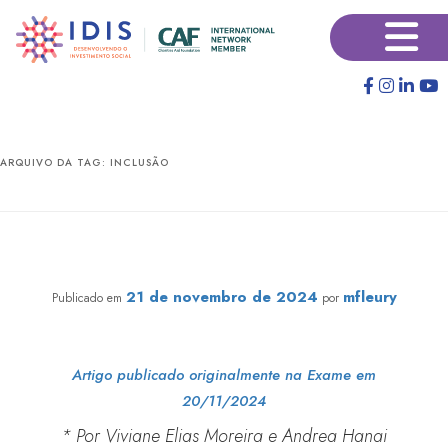
Pular
Pular
×
para
para
o
o
conteúdo
conteúdo
principal
secundário
ARQUIVO DA TAG:
INCLUSÃO
Por que grupos minorizados precisam participar da
governança na filantropia?
21 de novembro de 2024
mfleury
Publicado em
por
Artigo publicado originalmente na Exame em
20/11/2024
* Por Viviane Elias Moreira e Andrea Hanai