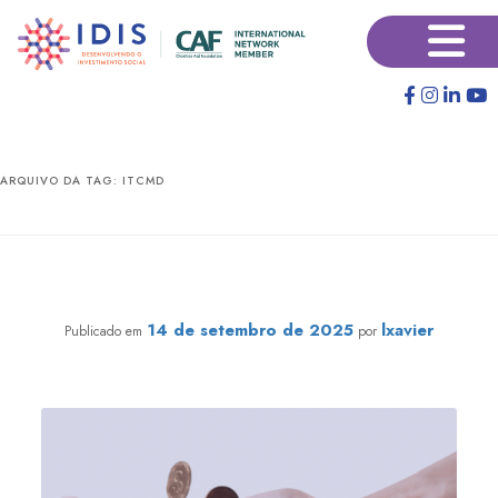
Pular
Pular
×
para
para
o
o
conteúdo
conteúdo
principal
secundário
ARQUIVO DA TAG:
ITCMD
Por dentro dos impactos da reforma tributária no
terceiro setor
14 de setembro de 2025
lxavier
Publicado em
por