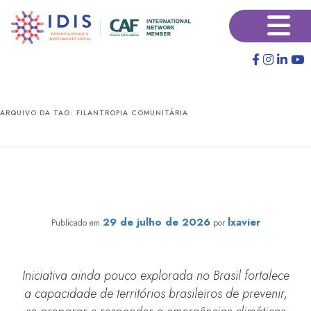
Pular
Pular
×
para
para
o
o
conteúdo
conteúdo
principal
secundário
ARQUIVO DA TAG:
FILANTROPIA COMUNITÁRIA
Programa Transformando Territórios lança fundos
emergenciais preventivos para enfrentar emergências
territoriais
29 de julho de 2026
lxavier
Publicado em
por
Iniciativa ainda pouco explorada no Brasil fortalece
a capacidade de territórios brasileiros de prevenir,