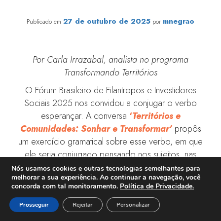
Esperançar: o verbo que se conjuga em comunidade
27 de outubro de 2025
mnegrao
Publicado em
por
Por Carla Irrazabal, analista no programa
Transformando Territórios
O Fórum Brasileiro de Filantropos e Investidores
Sociais 2025 nos convidou a conjugar o verbo
esperançar. A conversa
‘
Territórios e
Comunidades: Sonhar e Transformar’
propôs
um exercício gramatical sobre esse verbo, em que
ele seria conjugado pensando nos sujeitos, nas
ações e nas implicações de cada tempo verbal.
Nós usamos cookies e outras tecnologias semelhantes para
melhorar a sua experiência. Ao continuar a navegação, você
concorda com tal monitoramento.
Política de Privacidade.
Veja a sessão completa em:
Prosseguir
Rejeitar
Personalizar