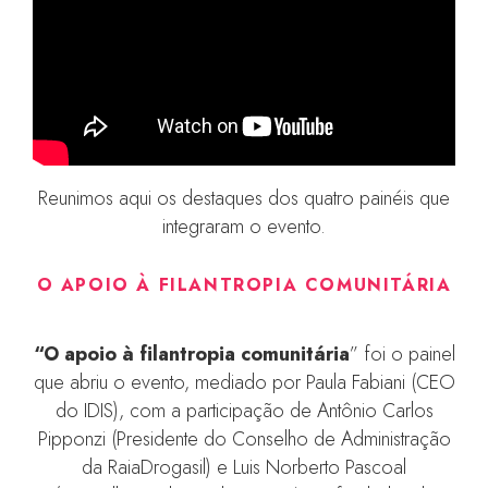
Reunimos aqui os destaques dos quatro painéis que
integraram o evento.
O APOIO À FILANTROPIA COMUNITÁRIA
“O apoio à filantropia comunitária
” foi o painel
que abriu o evento, mediado por Paula Fabiani (CEO
do IDIS), com a participação de Antônio Carlos
Pipponzi (Presidente do Conselho de Administração
da RaiaDrogasil) e Luis Norberto Pascoal