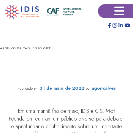
Pular
Pular
×
para
para
o
o
conteúdo
conteúdo
principal
secundário
ARQUIVO DA TAG:
ENSO GIFE
Seminário Transformando Territórios reúne filantropos,
empresas e sociedade civil
31 de maio de 2022
agoncalves
Publicado em
por
Em uma manhã fria de maio, IDIS e C.S. Mott
Foundation reuniram um público diverso para debater
e aprofundar o conhecimento sobre um importante