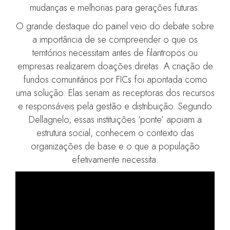
mudanças e melhorias para gerações futuras.
O grande destaque do painel veio do debate sobre
a importância de se compreender o que os
territórios necessitam antes de filantropos ou
empresas realizarem doações diretas. A criação de
fundos comunitários por FICs foi apontada como
uma solução. Elas seriam as receptoras dos recursos
e responsáveis pela gestão e distribuição. Segundo
Dellagnelo, essas instituições ‘ponte’ apoiam a
estrutura social, conhecem o contexto das
organizações de base e o que a população
efetivamente necessita.