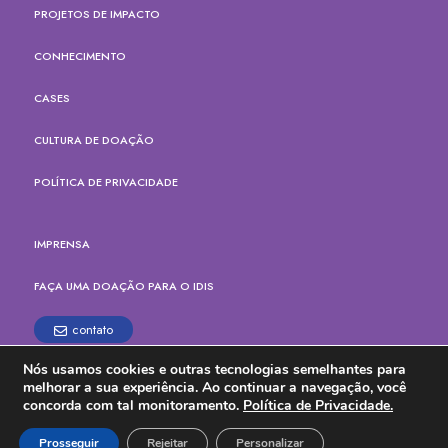
PROJETOS DE IMPACTO
CONHECIMENTO
CASES
CULTURA DE DOAÇÃO
POLÍTICA DE PRIVACIDADE
IMPRENSA
FAÇA UMA DOAÇÃO PARA O IDIS
contato
Nós usamos cookies e outras tecnologias semelhantes para
Rua Paes Leme, 524, cj.165
melhorar a sua experiência. Ao continuar a navegação, você
Pinheiros, São Paulo - SP
concorda com tal monitoramento.
Política de Privacidade.
CEP: 05424-904
Tel. (11) 3914-6700
Prosseguir
Rejeitar
Personalizar