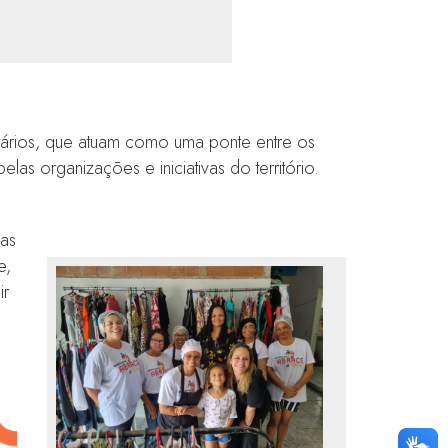
nitários, que atuam como uma ponte entre os
as organizações e iniciativas do território.
das
e,
ir