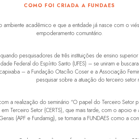
COMO FOI CRIADA A FUNDAES
ambiente acadêmico e que a entidade já nasce com o viés do
empoderamento comunitário.
uando pesquisadores de três instituições de ensino superio
rsidade Federal do Espírito Santo (UFES) – se uniram e busc
l capixaba – a Fundação Otacílio Coser e a Associação Fe
pesquisar sobre a atuação do terceiro setor 
 com a realização do seminário “O papel do Terceiro Setor p
 em Terceiro Setor (CERTS), que mais tarde, com o apoio e 
 Gerais (APF e Fundamig), se tornaria a FUNDAES como a co