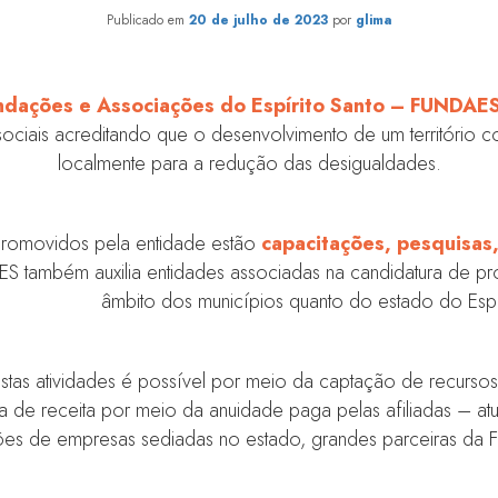
Publicado em
20 de julho de 2023
por
glima
ndações e Associações do Espírito Santo – FUNDAE
sociais acreditando que o desenvolvimento de um territóri
localmente para a redução das desigualdades.
 promovidos pela entidade estão
capacitações, pesquisas
S também auxilia entidades associadas na candidatura de proj
âmbito dos municípios quanto do estado do Espír
stas atividades é possível por meio da captação de recursos 
a de receita por meio da anuidade paga pelas afiliadas – a
ções de empresas sediadas no estado, grandes parceiras da 