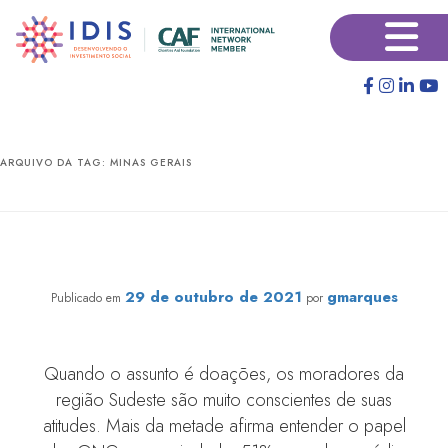
Pular
Pular
×
para
para
o
o
conteúdo
conteúdo
principal
secundário
ARQUIVO DA TAG:
MINAS GERAIS
SUDESTE: Terra de doadores conscientes e de não
doadores convictos
29 de outubro de 2021
gmarques
Publicado em
por
Quando o assunto é doações, os moradores da
região Sudeste são muito conscientes de suas
atitudes. Mais da metade afirma entender o papel