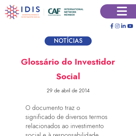
Pular
×
para
o
conteúdo
principal
NOTÍCIAS
Glossário do Investidor
Social
29 de abril de 2014
O documento traz o
significado de diversos termos
relacionados ao investimento
social e à responsabilidade