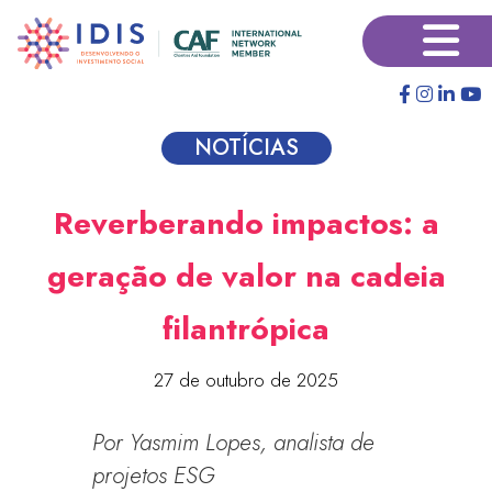
Pular
×
para
o
conteúdo
principal
NOTÍCIAS
Reverberando impactos: a
geração de valor na cadeia
filantrópica
27 de outubro de 2025
Por Yasmim Lopes, analista de
projetos ESG