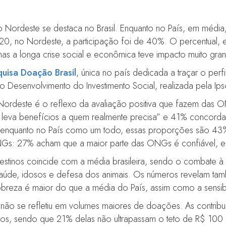
 Nordeste se destaca no Brasil. Enquanto no País, em méd
20, no Nordeste, a participação foi de 40%. O percentual, e
as a longa crise social e econômica teve impacto muito grand
uisa Doação Brasil
, única no país dedicada a traçar o perfi
ara o Desenvolvimento do Investimento Social, realizada pela I
 Nordeste é o reflexo da avaliação positiva que fazem das 
leva benefícios a quem realmente precisa” e 41% concorda 
, enquanto no País como um todo, essas proporções são 4
s: 27% acham que a maior parte das ONGs é confiável, en
destinos coincide com a média brasileira, sendo o combate à
 saúde, idosos e defesa dos animais. Os números revelam 
reza é maior do que a média do País, assim como a sensibi
s não se refletiu em volumes maiores de doações. As contribu
xos, sendo que 21% delas não ultrapassam o teto de R$ 10