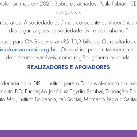
alor ou mais em 2021. Sobre os achados, Paula Fabiani, CE
doações, a
cinco anos. A sociedade está mais consciente da importância 
das organizações da sociedade civil e seu trabalho.”
iduais para ONGs somaram R$ 10,3 bilhões. Os resultados c
sadoacaobrasil.org.br
. Os usuários podem também criar s
de diferentes variáveis, como região, gênero ou renda.
REALIZADORES E APOIADORES
ordenada pelo IDIS – Instituto para o Desenvolvimento do Inve
nto BID, Fundação José Luiz Egydio Setúbal, Fundação Tide Se
ituto Mol, Instituto Unibanco, Itaú Social, Mercado Pago e Santa