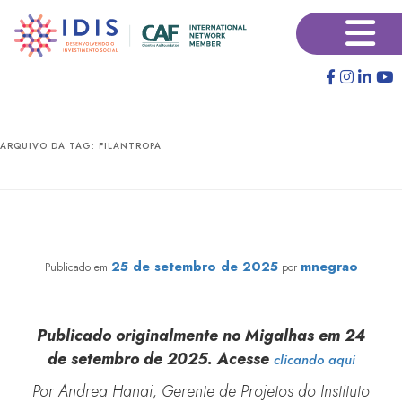
Pular
Pular
×
para
para
o
o
conteúdo
conteúdo
principal
secundário
ARQUIVO DA TAG:
FILANTROPA
Testamento Solidário: um caminho estratégico para o
fortalecimento dos fundos patrimoniais no Brasil
25 de setembro de 2025
mnegrao
Publicado em
por
Publicado originalmente no Migalhas em 24
de setembro de 2025. Acesse
clicando aqui
Por Andrea Hanai, Gerente de Projetos do Instituto