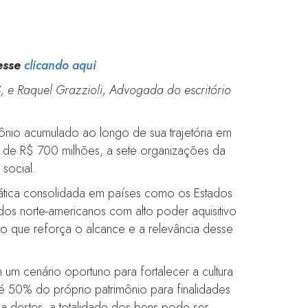
esse
clicando aqui
S, e Raquel Grazzioli, Advogada do escritório
ônio acumulado ao longo de sua trajetória em
s de R$ 700 milhões, a sete organizações da
 social.
prática consolidada em países como os Estados
 dos norte-americanos com alto poder aquisitivo
do que reforça o alcance e a relevância desse
um cenário oportuno para fortalecer a cultura
até 50% do próprio patrimônio para finalidades
ia destes, a totalidade dos bens pode ser