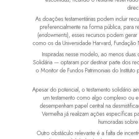
dire
As doações testamentárias podem incluir recur
preferencialmente na forma pública, para r
(
endowments
), esses recursos podem gerar i
como os da Universidade Harvard, Fundação No
Inspiradas nesse modelo, ao menos duas 
Solidária — optaram por destinar parte dos re
o Monitor de Fundos Patrimoniais do Instituto
Apesar do potencial, o testamento solidário ai
um testamento como algo complexo ou emo
desempenham papel central na desmistific
Vermelha já realizam ações específicas pa
humoradas sobre o
Outro obstáculo relevante é a falta de incen