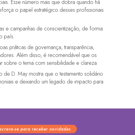
iais. Esse número mais que dobra quando há
rça o papel estratégico desses profissionais
tas e campanhas de conscientização, de forma
o país.
s práticas de governança, transparência,
oadores. Além disso, é recomendável que os
r sobre o tema com sensibilidade e clareza.
o de D. May mostra que o testamento solidário
imoniais e deixando um legado de impacto para
nscreva-se para receber novidades