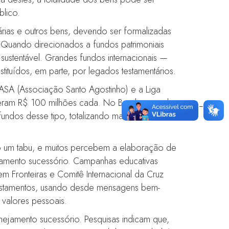
lico.
tárias e outros bens, devendo ser formalizadas
. Quando direcionados a fundos patrimoniais
sustentável. Grandes fundos internacionais —
tuídos, em parte, por legados testamentários.
SA (Associação Santo Agostinho) e a Liga
uperam R$ 100 milhões cada. No Brasil, segundo
 fundos desse tipo, totalizando mais de R$ 137
endo um tabu, e muitos percebem a elaboração de
jamento sucessório. Campanhas educativas
Fronteiras e Comitê Internacional da Cruz
m testamentos, usando desde mensagens bem-
 valores pessoais.
anejamento sucessório. Pesquisas indicam que,