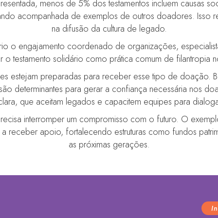
resentada, menos de 5% dos testamentos incluem causas soc
ando acompanhada de exemplos de outros doadores. Isso refo
na difusão da cultura de legado.
sário o engajamento coordenado de organizações, especialis
rir o testamento solidário como prática comum de filantropia n
s estejam preparadas para receber esse tipo de doação. Boa
são determinantes para gerar a confiança necessária nos d
lara, que aceitam legados e capacitem equipes para dialoga
 precisa interromper um compromisso com o futuro. O exempl
m a receber apoio, fortalecendo estruturas como fundos patr
as próximas gerações.
I