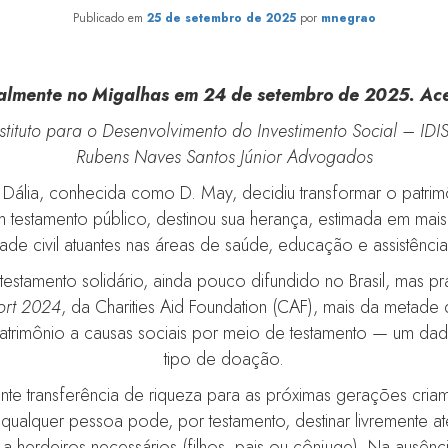
Publicado em
25 de setembro de 2025
por
mnegrao
nalmente no Migalhas em 24 de setembro de 2025. Ac
tituto para o Desenvolvimento do Investimento Social – IDI
Rubens Naves Santos Júnior Advogados
Dália, conhecida como D. May, decidiu transformar o patrim
 testamento público, destinou sua herança, estimada em mai
de civil atuantes nas áreas de saúde, educação e assistência
estamento solidário, ainda pouco difundido no Brasil, mas 
ort 2024
, da Charities Aid Foundation (CAF), mais da metade
patrimônio a causas sociais por meio de testamento — um da
tipo de doação.
e transferência de riqueza para as próximas gerações criam 
, qualquer pessoa pode, por testamento, destinar livremente 
 a herdeiros necessários (filhos, pais ou cônjuge). Na ausênc