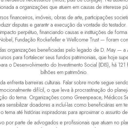
cionada a organizações que atuem em causas de interesse púb
sos financeiros, imóveis, obras de arte, participações socie
eduzir disputas e garantir a execução da vontade do testador
mpacto perpétuo, financiando causas e instituições de forma 
bel, Fundação Rockefeller e Wellcome Trust — foram consti
das organizações beneficiadas pelo legado de D. May — a A
cursos para fortalecer seus fundos patrimoniais, que hoje s
 para o Desenvolvimento do Investimento Social (IDIS), há 121
bilhões em patrimônio.
nda enfrenta barreiras culturais. Falar sobre morte segue s
cionalmente difícil, o que leva à procrastinação do plane
ação do tema. Organizações como Greenpeace, Médicos Sem 
ra sensibilizar doadores a incluí-las como beneficiárias e
 tema até histórias inspiradoras para aproximar o assunto de
tivo por parte de advogados e profissionais que atuam no pl