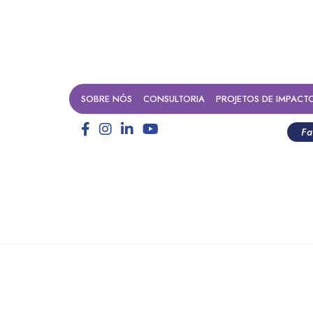
SOBRE NÓS
CONSULTORIA
PROJETOS DE IMPACT
Fa
 um caminho estratégico par
fundos patrimoniais no Brasi