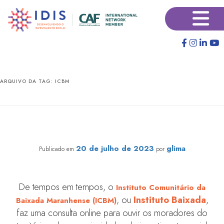
Pular
Pular
×
para
para
o
o
conteúdo
conteúdo
principal
secundário
ARQUIVO DA TAG:
ICBM
ICBM: Escuta ativa para promover a transformação da
Baixada Maranhense
20 de julho de 2023
glima
Publicado em
por
De tempos em tempos, o
Instituto Comunitário da
, ou
Instituto Baixada
,
Baixada Maranhense (ICBM)
faz uma consulta online para ouvir os moradores do