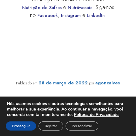
e
. Siga-nos
Nutrição de Safras
NutriMosaic
no
,
e
.
Facebook
Instagram
LinkedIn
Edital da Água: 4ª edição recebe inscrições para
desenvolvimento de projetos para gestão de recursos
hídricos
28 de março de 2022
agoncalves
Publicado em
por
Nós usamos cookies e outras tecnologias semelhantes para
O Instituto Mosaic selecionará 15 ações
melhorar a sua experiência. Ao continuar a navegação, você
desenvolvidas por organizações da sociedade civil
concorda com tal monitoramento.
Política de Privacidade.
e instituições de ensino superior para receber
Prosseguir
Rejeitar
Personalizar
investimentos de até R$ 45 mil