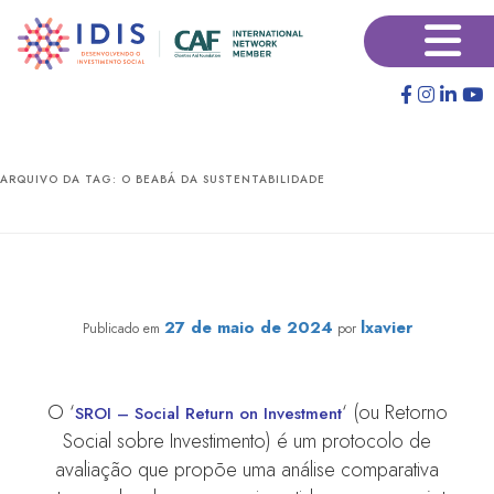
Pular
Pular
×
para
para
o
o
conteúdo
conteúdo
principal
secundário
ARQUIVO DA TAG:
O BEABÁ DA SUSTENTABILIDADE
Protocolo SROI é tema em podcast sobre
desenvolvimento sustentável
27 de maio de 2024
lxavier
Publicado em
por
O ‘
‘ (ou Retorno
SROI – Social Return on Investment
Social sobre Investimento) é um protocolo de
avaliação que propõe uma análise comparativa