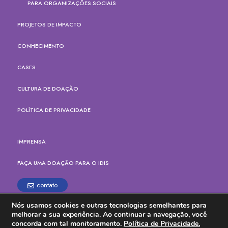
PARA ORGANIZAÇÕES SOCIAIS
PROJETOS DE IMPACTO
CONHECIMENTO
CASES
CULTURA DE DOAÇÃO
POLÍTICA DE PRIVACIDADE
IMPRENSA
FAÇA UMA DOAÇÃO PARA O IDIS
contato
Nós usamos cookies e outras tecnologias semelhantes para
Rua Paes Leme, 524, cj.165
melhorar a sua experiência. Ao continuar a navegação, você
Pinheiros, São Paulo - SP
concorda com tal monitoramento.
Política de Privacidade.
CEP: 05424-904