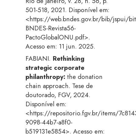
Rio de Janeiro, v. 28, n. 56, p.
501-518, 2021. Disponível em:
<https://web.bndes.gov.br/bib/jspui/b
BNDES-Revista56-
PactoGlobalONU.pdf>.
Acesso em: 11 jun. 2025.
FABIANI.
Rethinking
strategic corporate
philanthropy:
the donation
chain approach. Tese de
doutorado, FGV, 2024.
Disponível em:
<https://repositorio.fgv.br/items/7c814
9098-44b7-a8f0-
b519131e5854>. Acesso em: