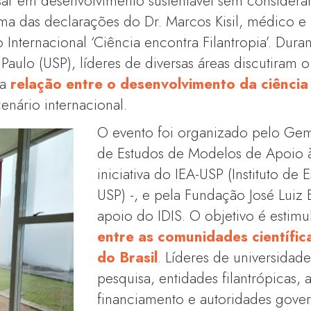
sar em desenvolvimento sustentável sem considera
i uma das declarações do Dr. Marcos Kisil, médico e
 Internacional ‘Ciência encontra Filantropia’. Dura
Paulo (USP), líderes de diversas áreas discutiram 
da
relação entre o desenvolvimento da ciência 
enário internacional.
O evento foi organizado pelo Gem
de Estudos de Modelos de Apoio à
iniciativa do IEA-USP (Instituto de
USP) -, e pela Fundação José Luiz
apoio do IDIS. O objetivo é estimu
entre as comunidades científica
do Brasil
. Líderes de universidades
pesquisa, entidades filantrópicas,
financiamento e autoridades gove