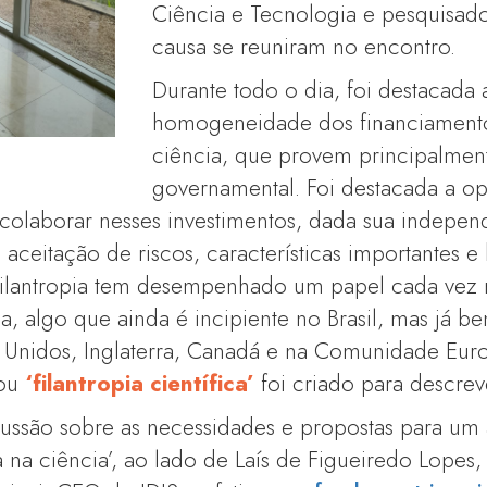
Ciência e Tecnologia e pesquisad
causa se reuniram no encontro.
Durante todo o dia, foi destacada a
homogeneidade dos financiamento
ciência, que provem principalment
governamental. Foi destacada a o
e colaborar nesses investimentos, dada sua indepe
aceitação de riscos, características importantes e
 filantropia tem desempenhado um papel cada vez 
ia, algo que ainda é incipiente no Brasil, mas já 
 Unidos, Inglaterra, Canadá e na Comunidade Eur
ou
‘filantropia científica’
foi criado para descrev
cussão sobre as necessidades e propostas para um 
ia na ciência’, ao lado de Laís de Figueiredo Lopes