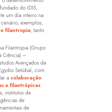
r o desenvolvimento
 fundado do IDIS,
nte um dia inteiro na
o cenário, exemplos,
e filantropia
, tanto
a Filantropia (Grupo
 Ciência) –
 Estudos Avançados da
 Egydio Setúbal, com
lar a
colaboração
s e filantrópicas
, institutos de
 agências de
rnamentais de