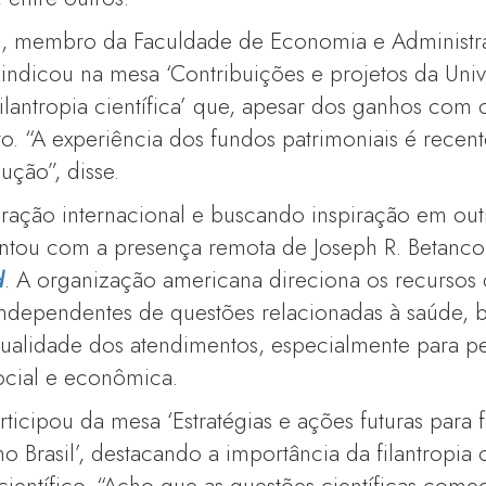
, membro da Faculdade de Economia e Administr
 indicou na mesa ‘Contribuições e projetos da Uni
lantropia científica’ que, apesar dos ganhos com
ito. “A experiência dos fundos patrimoniais é rece
ução”, disse.
ração internacional e buscando inspiração em outr
tou com a presença remota de Joseph R. Betancou
d
. A organização americana direciona os recursos
independentes de questões relacionadas à saúde,
ualidade dos atendimentos, especialmente para p
ocial e econômica.
rticipou da mesa ‘Estratégias e ações futuras para f
a no Brasil’, destacando a importância da filantropi
ientífico. “Acho que as questões científicas come