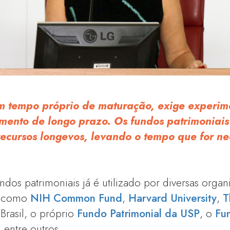
um tempo próprio de maturação, exige experim
ento de longo prazo. Os fundos patrimoniais 
ecursos longevos, levando o tempo que for ne
os patrimoniais já é utilizado por diversas organi
, como
NIH Common Fund
,
Harvard University
,
T
 Brasil, o próprio
Fundo Patrimonial da USP
, o
Fu
, entre outros.