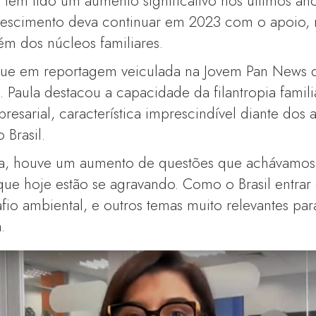
o tem tido um aumento significativo nos últimos ano
rescimento deva continuar em 2023 com o apoio, 
m dos núcleos familiares.
aque em reportagem veiculada na Jovem Pan News q
. Paula destacou a capacidade da filantropia famili
sarial, característica imprescindível diante dos a
 Brasil.
a, houve um aumento de questões que achávamos
ue hoje estão se agravando. Como o Brasil entra
fio ambiental, e outros temas muito relevantes para
.