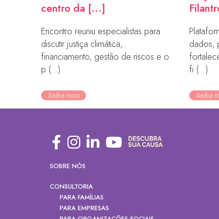
centro da [...]
Filantr
Encontro reuniu especialistas para
Platafor
discutir justiça climática,
dados, 
financiamento, gestão de riscos e o
fortale
p (...)
fi (...)
Saiba mais
Saiba m
SOBRE NÓS
CONSULTORIA
PARA FAMÍLIAS
PARA EMPRESAS
PARA ORGANIZAÇÕES SOCIAIS