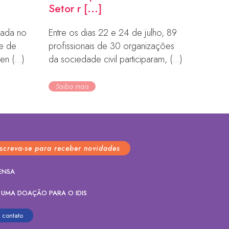
Setor r [...]
orada no
Entre os dias 22 e 24 de julho, 89
de de
profissionais de 30 organizações
en (...)
da sociedade civil participaram, (...)
Saiba mais
nscreva-se para receber novidades
ENSA
 UMA DOAÇÃO PARA O IDIS
contato