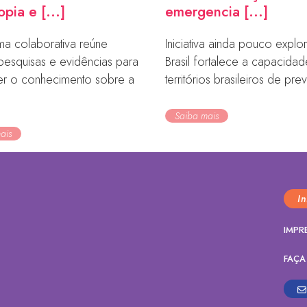
opia e [...]
emergencia [...]
ma colaborativa reúne
Iniciativa ainda pouco expl
pesquisas e evidências para
Brasil fortalece a capacida
cer o conhecimento sobre a
territórios brasileiros de prev
Saiba mais
ais
I
IMPR
FAÇA