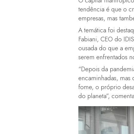
O capital filantrópic
tendência é que o c
empresas, mas també
A temática foi dest
Fabiani, CEO do IDIS
ousada do que a empre
serem enfrentados no
“Depois da pandemi
encaminhadas, mas q
fome, o próprio desa
do planeta”, comenta