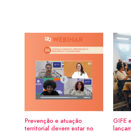
Prevenção e atuação
GIFE e
territorial devem estar no
lançam