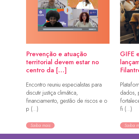
Prevenção e atuação
GIFE e
territorial devem estar no
lançam
centro da [...]
Filantr
Encontro reuniu especialistas para
Platafor
discutir justiça climática,
dados, 
financiamento, gestão de riscos e o
fortale
p (...)
fi (...)
Saiba mais
Saiba m