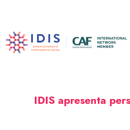
Pular
para
o
conteúdo
principal
IDIS apresenta pers