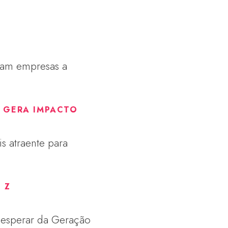
vam empresas a
E GERA IMPACTO
s atraente para
 Z
e esperar da Geração