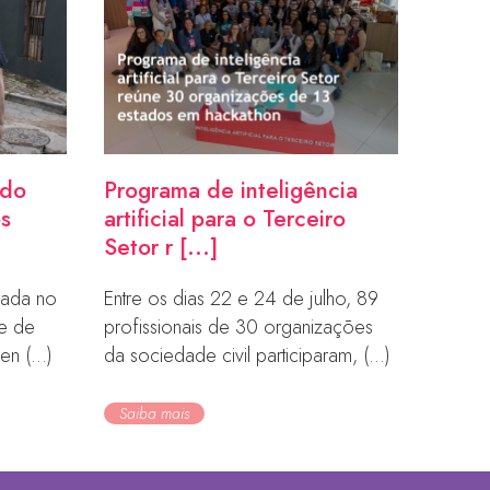
ndo
Programa de inteligência
os
artificial para o Terceiro
Setor r [...]
orada no
Entre os dias 22 e 24 de julho, 89
de de
profissionais de 30 organizações
en (...)
da sociedade civil participaram, (...)
Saiba mais