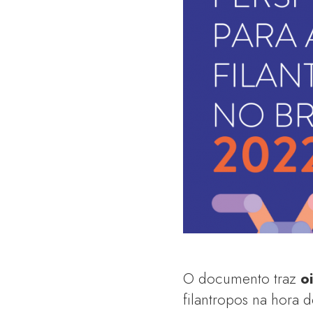
O documento traz
o
filantropos na hora 