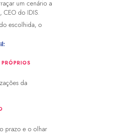
traçar um cenário a
i
, CEO do IDIS.
ido escolhida, o
.
l:
 PRÓPRIOS
izações da
O
to prazo e o olhar