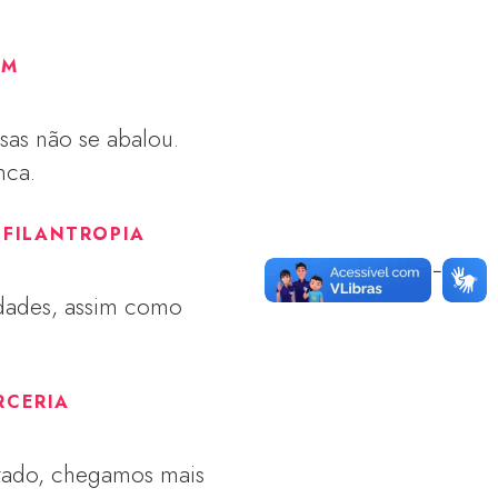
AM
sas não se abalou.
nca.
 FILANTROPIA
dades, assim como
RCERIA
tado, chegamos mais