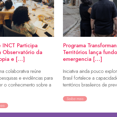
 INCT Participa
Programa Transforma
 Observatório da
Territórios lança fund
opia e [...]
emergencia [...]
ma colaborativa reúne
Iniciativa ainda pouco expl
pesquisas e evidências para
Brasil fortalece a capacida
cer o conhecimento sobre a
territórios brasileiros de prev
Saiba mais
ais