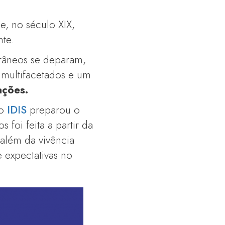
e, no século XIX,
nte.
orâneos se deparam,
multifacetados e um
ações.
 o
IDIS
preparou o
 foi feita a partir da
, além da vivência
 expectativas no