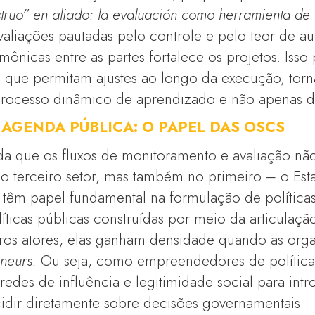
truo” en aliado: la evaluación como herramienta de 
valiações pautadas pelo controle e pelo teor de au
ônicas entre as partes fortalece os projetos. Isso
a que permitam ajustes ao longo da execução, tor
ocesso dinâmico de aprendizado e não apenas de 
AGENDA PÚBLICA: O PAPEL DAS OSCS
nda que os fluxos de monitoramento e avaliação nã
o terceiro setor, mas também no primeiro – o Esta
 têm papel fundamental na formulação de política
ticas públicas construídas por meio da articulação
utros atores, elas ganham densidade quando as org
neurs.
Ou seja, como empreendedores de política
redes de influência e legitimidade social para intr
idir diretamente sobre decisões governamentais.