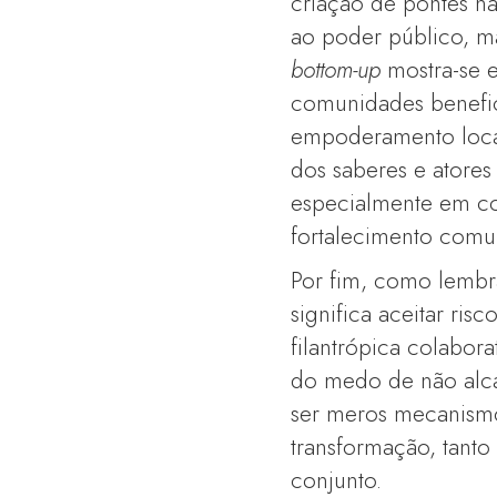
criação de pontes nã
ao poder público, ma
bottom-up
mostra-se e
comunidades benefici
empoderamento local
dos saberes e atore
especialmente em co
fortalecimento comun
Por fim, como lembra
significa aceitar ris
filantrópica colabor
do medo de não alca
ser meros mecanismo
transformação, tanto
conjunto.