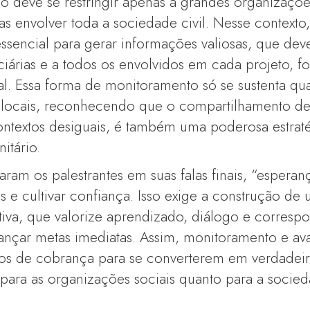
o deve se restringir apenas a grandes organizaçõe
s envolver toda a sociedade civil. Nesse context
ssencial para gerar informações valiosas, que dev
árias e a todos os envolvidos em cada projeto, f
. Essa forma de monitoramento só se sustenta qu
s locais, reconhecendo que o compartilhamento d
ntextos desiguais, é também uma poderosa estrat
itário.
ram os palestrantes em suas falas finais, “espera
cos e cultivar confiança. Isso exige a construção de
ativa, que valorize aprendizado, diálogo e corresp
nçar metas imediatas. Assim, monitoramento e av
s de cobrança para se converterem em verdadeir
 para as organizações sociais quanto para a soci