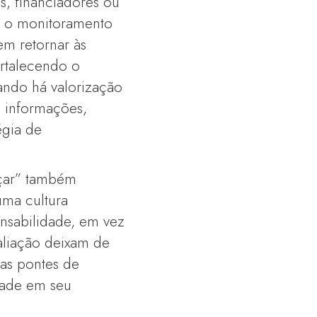
s, financiadores ou
o, o monitoramento
em retornar às
ortalecendo o
ando há valorização
e informações,
égia de
nçar” também
 uma cultura
onsabilidade, em vez
aliação deixam de
as pontes de
edade em seu