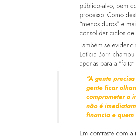
público-alvo, bem c
processo. Como dest
“menos duros” e mais
consolidar ciclos de
Também se evidencia 
Letícia Born chamou
apenas para a “falta
“A gente precisa
gente ficar olha
comprometer o in
não é imediatame
financia e quem 
Em contraste com a i