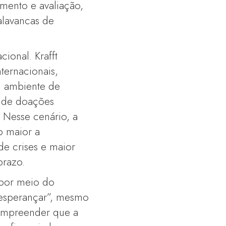
amento e avaliação,
alavancas de
ional. Krafft
ternacionais,
um ambiente de
o de doações
. Nesse cenário, a
to maior a
de crises e maior
prazo.
 por meio do
“esperançar”, mesmo
 compreender que a