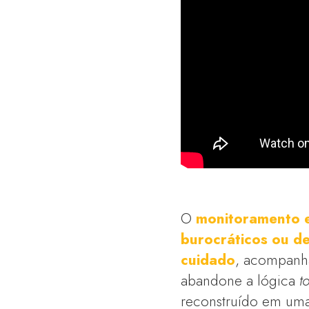
O
monitoramento e
burocráticos ou d
cuidado
, acompanha
abandone a lógica
t
reconstruído em uma