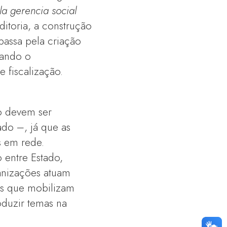
la gerencia social
ditoria, a construção
 passa pela criação
nando o
fiscalização.
o devem ser
do –, já que as
s em rede.
 entre Estado,
anizações atuam
s que mobilizam
oduzir temas na