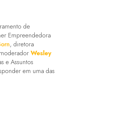
oramento de
lher Empreendedora
Born
, diretora
o moderador
Wesley
as e Assuntos
esponder em uma das