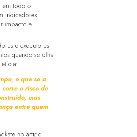
s em todo o
om indicadores
ar impacto e
dores e executores.
ntos quando se olha
etícia:
empo, e que se a
corre o risco de
onstruído, mas
iança entre quem
okate no artigo