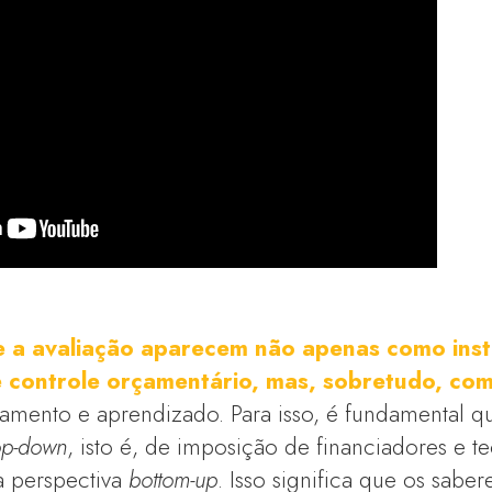
 a avaliação aparecem não apenas como ins
e controle orçamentário, mas, sobretudo, co
mento e aprendizado. Para isso, é fundamental que
op-down
, isto é, de imposição de financiadores e te
 perspectiva
bottom-up
. Isso significa que os sabe