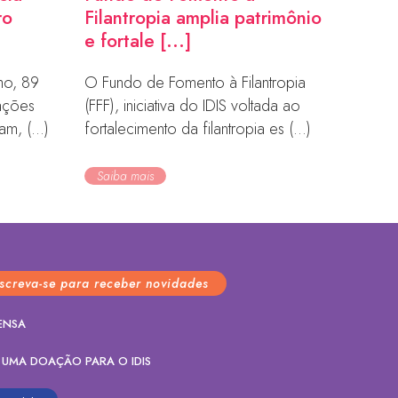
ro
Filantropia amplia patrimônio
e fortale [...]
ho, 89
O Fundo de Fomento à Filantropia
zações
(FFF), iniciativa do IDIS voltada ao
m, (...)
fortalecimento da filantropia es (...)
Saiba mais
nscreva-se para receber novidades
ENSA
 UMA DOAÇÃO PARA O IDIS