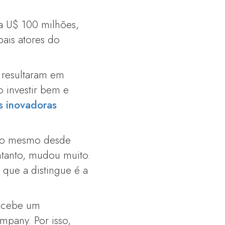
a U$ 100 milhões,
pais atores do
 resultaram em
o investir bem e
s inovadoras
 é o mesmo desde
tanto, mudou muito.
 que a distingue é a
recebe um
mpany. Por isso,