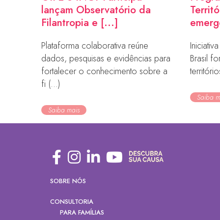
lançam Observatório da
Territ
Filantropia e [...]
emerge
Plataforma colaborativa reúne
Iniciati
dados, pesquisas e evidências para
Brasil f
fortalecer o conhecimento sobre a
territóri
fi (...)
Saiba m
Saiba mais
SOBRE NÓS
CONSULTORIA
PARA FAMÍLIAS