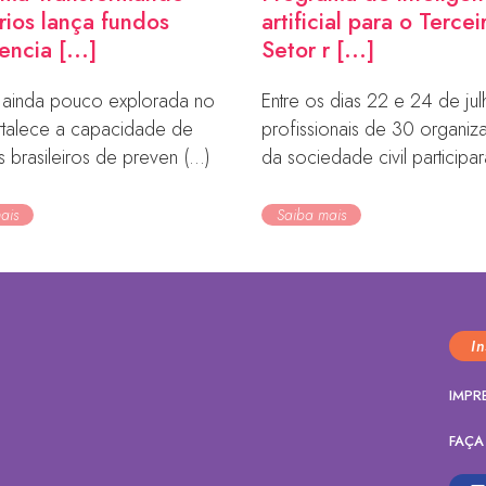
órios lança fundos
artificial para o Tercei
ncia [...]
Setor r [...]
va ainda pouco explorada no
Entre os dias 22 e 24 de jul
ortalece a capacidade de
profissionais de 30 organi
os brasileiros de preven (...)
da sociedade civil participara
ais
Saiba mais
I
IMPR
FAÇA