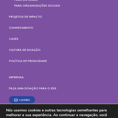
PARA ORGANIZAÇÕES SOCIAIS
PROJETOS DE IMPACTO
CONHECIMENTO
CASES
CULTURA DE DOAÇÃO
POLÍTICA DE PRIVACIDADE
IMPRENSA
FAÇA UMA DOAÇÃO PARA O IDIS
contato
Nós usamos cookies e outras tecnologias semelhantes para
Rua Paes Leme, 524, cj.165
melhorar a sua experiência. Ao continuar a navegação, você
Pinheiros, São Paulo - SP