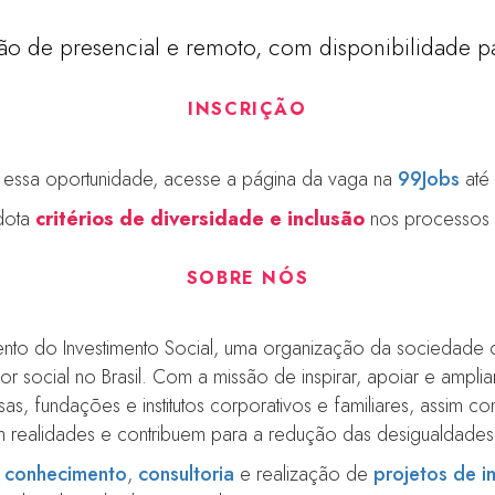
o de presencial e remoto, com disponibilidade par
INSCRIÇÃO
a essa oportunidade, acesse a página da vaga na
99Jobs
até 
dota
critérios de diversidade e inclusão
nos processos s
SOBRE NÓS
ento do Investimento Social, uma organização da sociedade c
r social no Brasil. Com a missão de inspirar, apoiar e amplia
esas, fundações e institutos corporativos e familiares, assi
 realidades e contribuem para a redução das desigualdades 
e
conhecimento
,
consultoria
e realização de
projetos de 