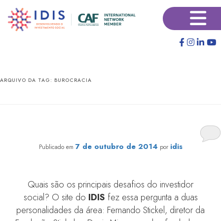
Pular
Pular
×
para
para
o
o
conteúdo
conteúdo
principal
secundário
ARQUIVO DA TAG:
BUROCRACIA
Burocracia, falta de exemplos e de incentivos travam
doações no Brasil, dizem investidores sociais
7 de outubro de 2014
idis
Publicado em
por
Quais são os principais desafios do investidor
social? O site do
IDIS
fez essa pergunta a duas
personalidades da área: Fernando Stickel, diretor da