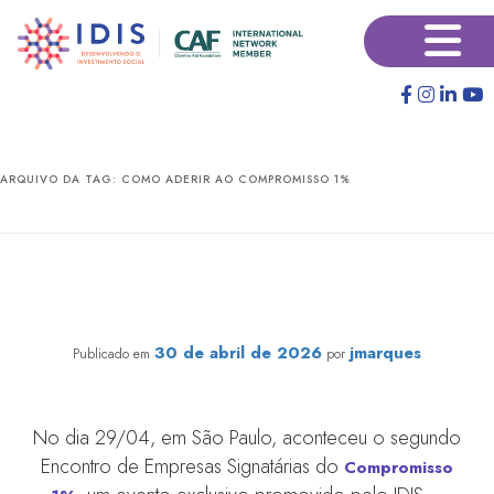
Pular
Pular
×
para
para
o
o
conteúdo
conteúdo
principal
secundário
ARQUIVO DA TAG:
COMO ADERIR AO COMPROMISSO 1%
2° Encontro de Empresas Signatárias do Compromisso
1% reúne lideranças para debater e estimular a doação
empresarial
30 de abril de 2026
jmarques
Publicado em
por
No dia 29/04, em São Paulo, aconteceu o segundo
Encontro de Empresas Signatárias do
Compromisso