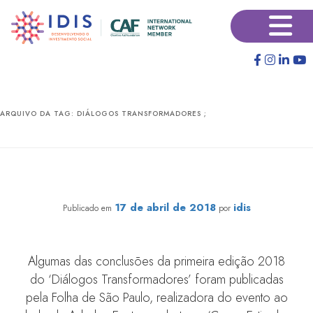
Pular
Pular
para
para
o
o
conteúdo
conteúdo
principal
secundário
ARQUIVO DA TAG:
DIÁLOGOS TRANSFORMADORES ;
Diálogos Transformadores: é preciso que a doação
vire rotina na vida dos brasileiros.
17 de abril de 2018
idis
Publicado em
por
Algumas das conclusões da primeira edição 2018
do ‘Diálogos Transformadores’ foram publicadas
pela Folha de São Paulo, realizadora do evento ao