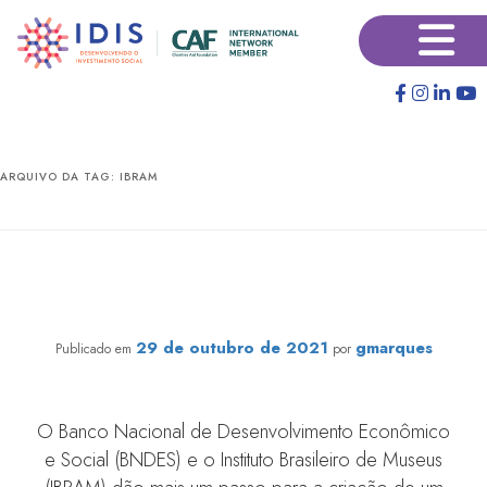
Pular
Pular
×
para
para
o
o
conteúdo
conteúdo
principal
secundário
ARQUIVO DA TAG:
IBRAM
Consórcio para criação de fundo patrimonial para
museus públicos nacionais é anunciado no Museu
Imperial
29 de outubro de 2021
gmarques
Publicado em
por
O Banco Nacional de Desenvolvimento Econômico
e Social (BNDES) e o Instituto Brasileiro de Museus