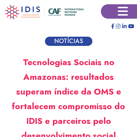
Pular
×
para
o
conteúdo
principal
NOTÍCIAS
Tecnologias Sociais no
Amazonas: resultados
superam índice da OMS e
fortalecem compromisso do
IDIS e parceiros pelo
desenvolvimento social