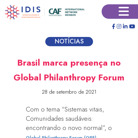
Pular
×
para
o
conteúdo
principal
NOTÍCIAS
Brasil marca presença no
Global Philanthropy Forum
28 de setembro de 2021
Com o tema “Sistemas vitais,
Comunidades saudáveis:
encontrando o novo normal”, o
Global Philanthropy Forum (GPF)