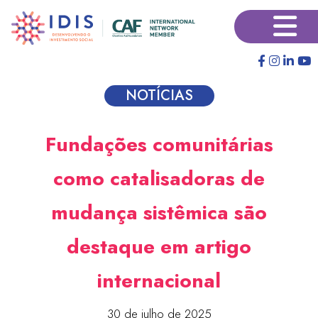
Pular
×
para
o
conteúdo
principal
NOTÍCIAS
Fundações comunitárias
como catalisadoras de
mudança sistêmica são
destaque em artigo
internacional
30 de julho de 2025