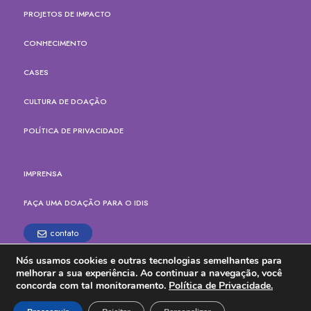
PROJETOS DE IMPACTO
CONHECIMENTO
CASES
CULTURA DE DOAÇÃO
POLÍTICA DE PRIVACIDADE
IMPRENSA
FAÇA UMA DOAÇÃO PARA O IDIS
contato
Nós usamos cookies e outras tecnologias semelhantes para
Rua Paes Leme, 524, cj.165
melhorar a sua experiência. Ao continuar a navegação, você
Pinheiros, São Paulo - SP
concorda com tal monitoramento.
Política de Privacidade.
CEP: 05424-904
Tel. (11) 3914-6700