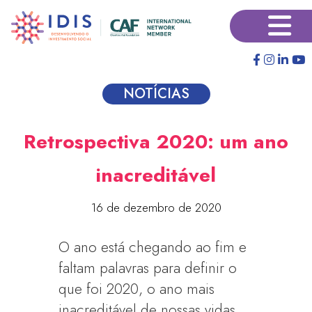
Pular
×
para
o
conteúdo
principal
NOTÍCIAS
Retrospectiva 2020: um ano
inacreditável
16 de dezembro de 2020
O ano está chegando ao fim e
faltam palavras para definir o
que foi 2020, o ano mais
inacreditável de nossas vidas.