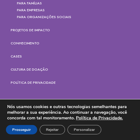
PARA FAMÍLIAS
PARA EMPRESAS
PARA ORGANIZAÇÕES SOCIAIS
PROJETOS DE IMPACTO
CONHECIMENTO
CASES
CULTURA DE DOAÇÃO
POLÍTICA DE PRIVACIDADE
IMPRENSA
Nós usamos cookies e outras tecnologias semelhantes para
melhorar a sua experiência. Ao continuar a navegação, você
FAÇA UMA DOAÇÃO PARA O IDIS
concorda com tal monitoramento.
Política de Privacidade.
contato
Prosseguir
Rejeitar
Personalizar