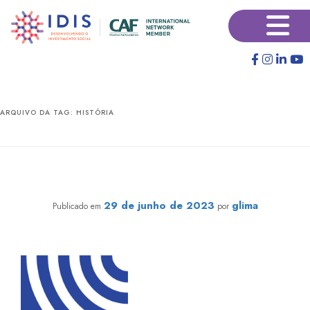
Pular
Pular
×
para
para
o
o
conteúdo
conteúdo
principal
secundário
ARQUIVO DA TAG:
HISTÓRIA
ICOM: criando pontes para o desenvolvimento
comunitário local
29 de junho de 2023
glima
Publicado em
por