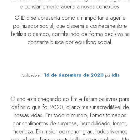
e constantemente aberta a novas conexões.
O IDIS se apresenta como um importante agente
polinizador social, que dissemina conhecimento e
fertiliza o campo, contribuindo de forma decisiva na
constante busca por equilíbrio social.
Retrospectiva 2020: um ano inacreditável
16 de dezembro de 2020
idis
Publicado em
por
O ano está chegando ao fim e faltam palavras para
definir o que foi 2020, o ano mais inacreditável de
nossas vidas. Em todo o mundo, fomos tomados
por sentimentos de surpresa, incredulidade, temor,
incerteza. Em maior ou menor grau, todos tivemos
que adaptar formas de trabalhar e rever planos. No