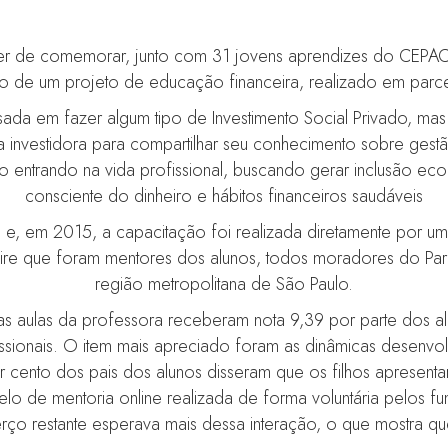
azer de comemorar, junto com 31 jovens aprendizes do CEPAC
o de um projeto de educação financeira, realizado em parceri
ssada em fazer algum tipo de Investimento Social Privado, ma
da investidora para compartilhar seu conhecimento sobre ges
 entrando na vida profissional, buscando gerar inclusão eco
consciente do dinheiro e hábitos financeiros saudáveis
o e, em 2015, a capacitação foi realizada diretamente por u
oire que foram mentores dos alunos, todos moradores do Parqu
região metropolitana de São Paulo.
 as aulas da professora receberam nota 9,39 por parte dos a
issionais. O item mais apreciado foram as dinâmicas desenvolv
cento dos pais dos alunos disseram que os filhos apresent
elo de mentoria online realizada de forma voluntária pelos fu
erço restante esperava mais dessa interação, o que mostra q