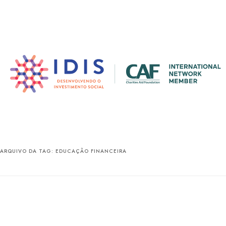
Pular
Pular
para
para
o
o
conteúdo
conteúdo
principal
secundário
ARQUIVO DA TAG:
EDUCAÇÃO FINANCEIRA
Apre