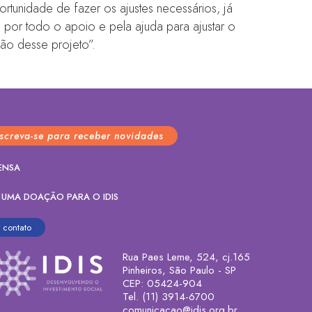
tunidade de fazer os ajustes necessários, já
 por todo o apoio e pela ajuda para ajustar o
ão desse projeto”.
nscreva-se para receber novidades
ENSA
 UMA DOAÇÃO PARA O IDIS
contato
Rua Paes Leme, 524, cj.165
Pinheiros, São Paulo - SP
CEP: 05424-904
Tel. (11) 3914-6700
comunicacao@idis.org.br