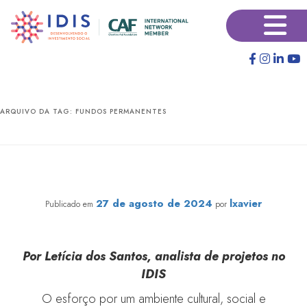
Pular
Pular
×
para
para
o
o
conteúdo
conteúdo
principal
secundário
ARQUIVO DA TAG:
FUNDOS PERMANENTES
Fundos filantrópicos: o que são, tipos e como
diferenciá-los
27 de agosto de 2024
lxavier
Publicado em
por
Por Letícia dos Santos, analista de projetos no
IDIS
O esforço por um ambiente cultural, social e