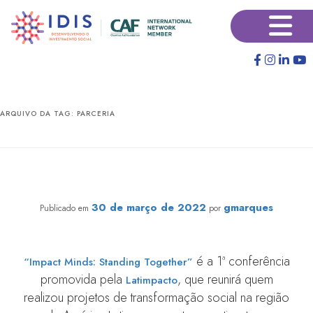
Pular
Pular
×
para
para
o
o
conteúdo
conteúdo
principal
secundário
ARQUIVO DA TAG:
PARCERIA
Latimpacto promove sua primeira conferência
internacional “Impact Minds: Standing together”
30 de março de 2022
gmarques
Publicado em
por
é a 1ª conferência
“Impact Minds: Standing Together”
promovida pela
, que reunirá quem
Latimpacto
realizou projetos de transformação social na região